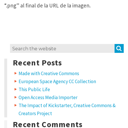
“.png” al final de la URL de la imagen.
7
S
Search
t
for:
h
Recent Posts
o
u
g
Made with Creative Commons
h
European Space Agency CC Collection
t
s
This Public Life
o
Open Access Media Importer
n
“
The Impact of Kickstarter, Creative Commons &
P
Creators Project
r
e
Recent Comments
g