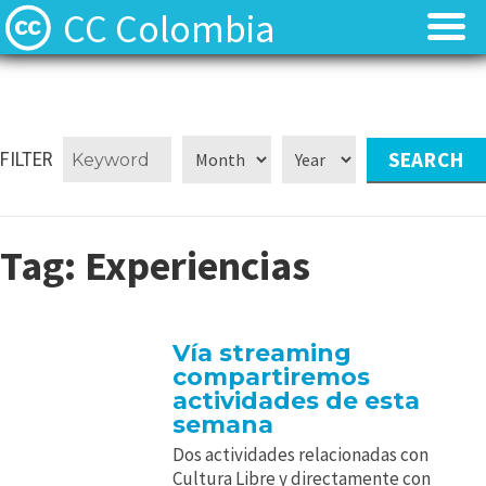
CC Colombia
Licencias
Licencias
Preguntas frecuentes
Preguntas frecuentes
FILTER
Acerca de
Acerca de
Tag:
Experiencias
Contacto
Contacto
Vía streaming
compartiremos
actividades de esta
semana
Dos actividades relacionadas con
Cultura Libre y directamente con