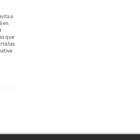
vita a
á en
r
les que
rtistas
eative