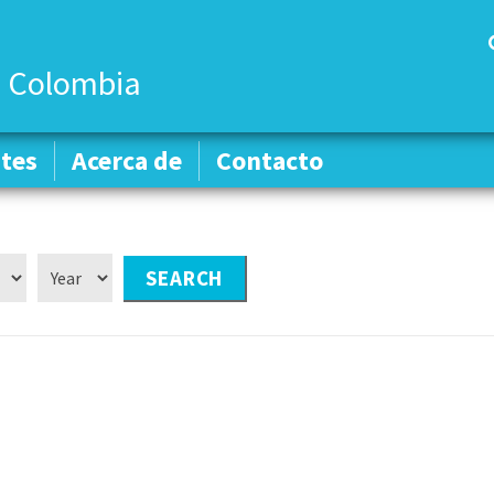
 Colombia
tes
tes
Acerca de
Acerca de
Contacto
Contacto