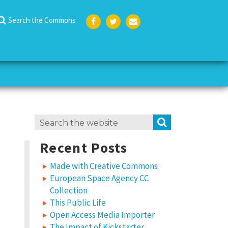
Search the Commons
Face
Twit
Emai
boo
ter
l
k
Search
SEARCH
for:
Recent Posts
Made with Creative Commons
European Space Agency CC
Collection
This Public Life
Open Access Media Importer
The Impact of Kickstarter,