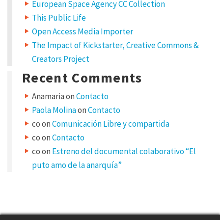
European Space Agency CC Collection
g
h
This Public Life
t
Open Access Media Importer
o
n
The Impact of Kickstarter, Creative Commons &
“
Creators Project
P
r
Recent Comments
i
m
e
Anamaria
on
Contacto
r
Paola Molina
on
Contacto
e
n
co
on
Comunicación Libre y compartida
c
co
on
Contacto
u
e
co
on
Estreno del documental colaborativo “El
n
puto amo de la anarquía”
t
r
o
l
a
t
i