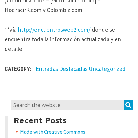
¿Comunicación? – [victorsolano.com] –
HodracirK.com y Colombiz.com
**vía
http://encuentrosweb2.com/
donde se
encuentra toda la información actualizada y en
detalle
Entradas Destacadas
Uncategorized
CATEGORY:
O
S
Search
n
for:
e
Recent Posts
t
h
o
Made with Creative Commons
u