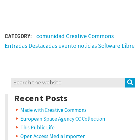
comunidad
Creative Commons
CATEGORY:
Entradas Destacadas
evento
noticias
Software Libre
L
S
Search
e
for:
a
Recent Posts
v
e
a
Made with Creative Commons
R
European Space Agency CC Collection
e
p
This Public Life
l
Open Access Media Importer
y