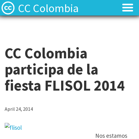
CC Colombia
Licencias
Licencias
Preguntas frecuentes
Preguntas frecuentes
CC Colombia
Acerca de
Acerca de
participa de la
Contacto
Contacto
fiesta FLISOL 2014
April 24, 2014
Nos estamos