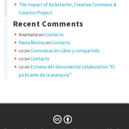
The Impact of Kickstarter, Creative Commons &
Creators Project
Y
o
u
Recent Comments
r
e
m
Anamaria
on
Contacto
a
i
Paola Molina
on
Contacto
l
a
d
co
on
Comunicación Libre y compartida
d
r
co
on
Contacto
e
s
co
on
Estreno del documental colaborativo “El
s
w
puto amo de la anarquía”
i
l
l
n
o
t
b
e
p
u
b
l
i
s
h