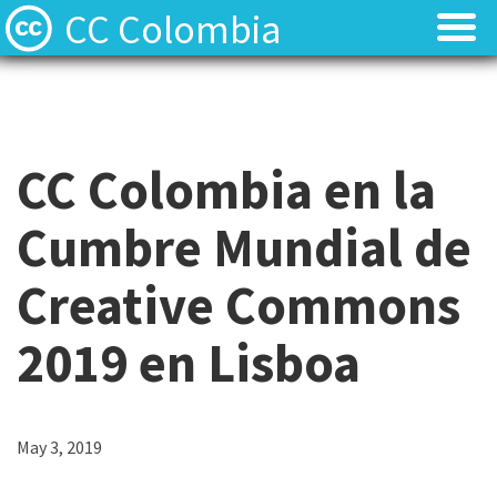
CC Colombia
Licencias
Licencias
Preguntas frecuentes
Preguntas frecuentes
CC Colombia en la
Acerca de
Acerca de
Cumbre Mundial de
Contacto
Contacto
Creative Commons
2019 en Lisboa
May 3, 2019