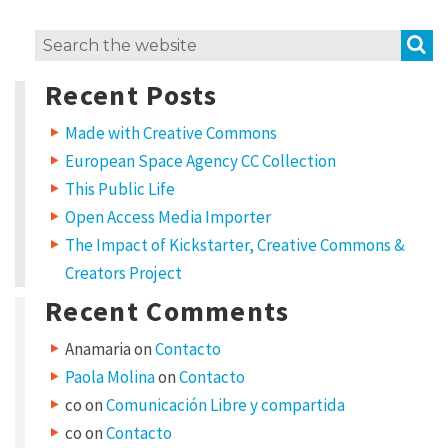
L
S
Search
e
for:
a
Recent Posts
v
e
a
Made with Creative Commons
R
European Space Agency CC Collection
e
p
This Public Life
l
Open Access Media Importer
y
The Impact of Kickstarter, Creative Commons &
Creators Project
Y
o
u
Recent Comments
r
e
m
Anamaria
on
Contacto
a
i
Paola Molina
on
Contacto
l
a
d
co
on
Comunicación Libre y compartida
d
r
co
on
Contacto
e