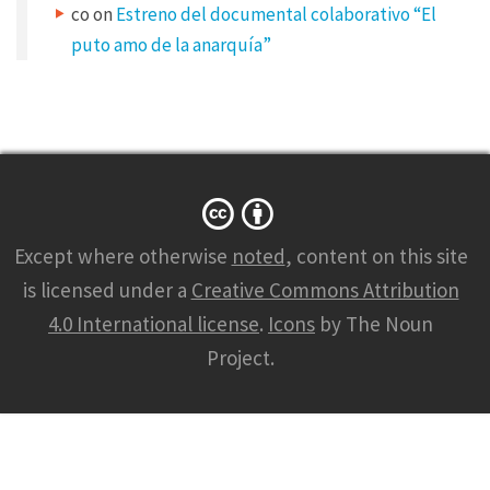
s
co
on
Estreno del documental colaborativo “El
s
w
puto amo de la anarquía”
i
l
l
n
o
t
b
e
p
u
b
l
i
s
h
Except where otherwise
noted
, content on this site
e
d
is licensed under a
Creative Commons Attribution
.
R
e
4.0 International license
.
Icons
by The Noun
q
u
Project.
i
r
e
d
f
i
e
l
d
s