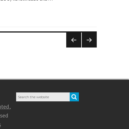
PREVIO
NEXT
US
PAGE
PAGE
Search
SEARCH
for:
oted
,
nsed
s