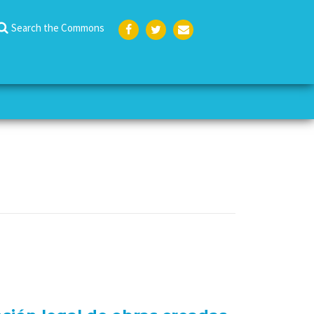
Search the Commons
Face
Twit
Emai
boo
ter
l
k