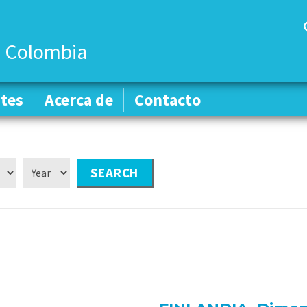
 Colombia
tes
tes
Acerca de
Acerca de
Contacto
Contacto