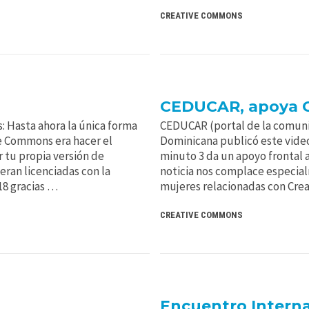
CREATIVE COMMONS
CEDUCAR, apoya C
: Hasta ahora la única forma
CEDUCAR (portal de la comuni
ve Commons era hacer el
Dominicana publicó este video
er tu propia versión de
minuto 3 da un apoyo frontal a
eran licenciadas con la
noticia nos complace especia
18 gracias …
mujeres relacionadas con Cre
CREATIVE COMMONS
Encuentro Interna