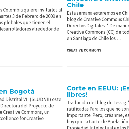
Chile
Colombia quiere invitarlos al
Esta semana estaremos en Chile
martes 3 de Febrero de 2009 en
blog de Creative Commons Chile
os globales que tienen el
DerechosDigitales. * De maner
 desarrolladores alrededor de
Creative Commons (CC) de tod
en Santiago de Chile los …
CREATIVE COMMONS
Corte en EEUU: ¡Es
 en Bogotá
libres!
d Distrital VII (SLUD VII) este
Traducido del blog de Lessig: 
a Directora del Proyecto de
ratificadas Para los que no so
 de Creative Commons, un
importante. Pero, créanme, es
xcellence for Creative
hoy que la Corte de Apelación 
Propiedad Intelectual en los 