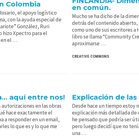
FINLANDIA- Dimens
n Colombia
en común.
osario, el apoyo logístico
Mucho se ha dicho de la dimen
ma, con la ayuda especial de
detrás del contenido abierto, h
ariote” González, Ruri
como uno de sus escritores a H
 hizo Xpectro para el
libro se llama “Community Cre
 en el …
aproximarse …
CREATIVE COMMONS
… aquí entre nos!
Explicación de la
 autorizaciones en las obras
Desde hace un tiempo estoy n
ué hace exactamente el
explicación más detallada de 
a a responder en un email,
he pensado que podría ser útil
rles lo que es y lo que me
pero luego decidí que no tenía
una …